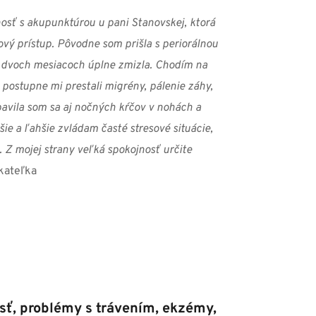
sť s akupunktúrou u pani Stanovskej, ktorá 
vý prístup. Pôvodne som prišla s periorálnou 
o dvoch mesiacoch úplne zmizla. Chodím na 
postupne mi prestali migrény, pálenie záhy, 
bavila som sa aj nočných kŕčov v nohách a 
šie a ľahšie zvládam časté stresové situácie, 
 Z mojej strany veľká spokojnosť určite 
ikateľka
ť, problémy s trávením, ekzémy, 