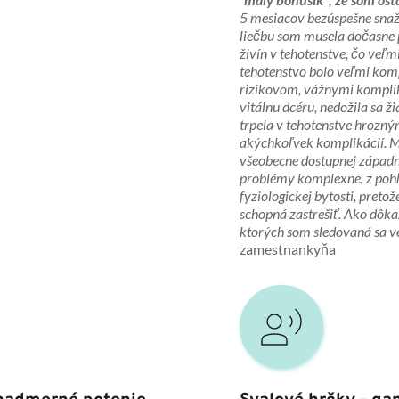
5 mesiacov bezúspešne snaž
liečbu som musela dočasne p
živín v tehotenstve, čo veľ
tehotenstvo bolo veľmi kom
rizikovom, vážnymi komplik
vitálnu dcéru, nedožila sa ži
trpela v tehotenstve hrozným
akýchkoľvek komplikácií. Mn
všeobecne dostupnej západne
problémy komplexne, z pohľ
fyziologickej bytosti, pretož
schopná zastrešiť. Ako dôkaz 
ktorých som sledovaná sa ve
zamestnankyňa