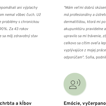
pomáhali ani výplachy 
"Mám veľmi dobrú skúseno
som nemal vôbec čuch. Už 
má profesionálny a ústreto
e problémy s chronickou 
dermatitídou, ktorá mi p
 90%. Za 43 rokov 
akupunktúru pravidelne a 
 sa môj zdravotný stav 
upravilo sa mi trávenie, z
celkovo sa cítim oveľa lep
vyplývajúce z mojej práce.
odporúčam"
. Soňa, podn
 chrbta a kĺbov
Emócie, vyčerpanos