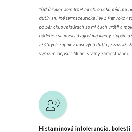
"Od 8 rokov som trpel na chronickú nádchu ne
dutín ani iné farmaceutické lieky. Päť rokov 
po pár akupunktúrach sa mi čuch vrátil a moj
nádchou sa počas dvojročnej liečby zlepšili o
akútnych zápalov nosových dutín je zázrak, že
výrazne zlepšil.“ 
Milan, štátny zamestnanec
Histamínová intolerancia, bolesti