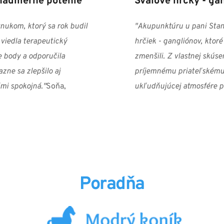
 nadmerné potenie
Svalové hrčky - ga
ukom, ktorý sa rok budil 
"Akupunktúru u pani Stano
viedla terapeutický 
hrčiek - gangliónov, ktor
body a odporučila 
zmenšili. Z vlastnej skús
ne sa zlepšilo aj 
príjemnému priateľskému p
mi spokojná."
Soňa, 
ukľudňujúcej atmosfére p
Poradňa