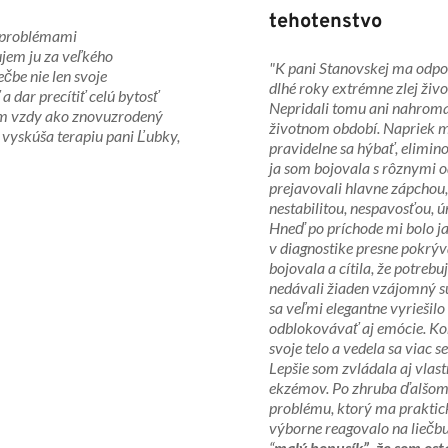
tehotenstvo
s problémami
žujem ju za veľkého
"K pani Stanovskej ma odp
čbe nie len svoje 
dlhé roky extrémne zlej živo
 dar precítiť celú bytosť 
Nepridali tomu ani nahrom
am vzdy ako znovuzrodený 
životnom období. Napriek mo
z vyskúša terapiu pani Ľubky, 
pravidelne sa hýbať, elimino
ja som bojovala s rôznymi od
prejavovali hlavne zápchou
nestabilitou, nespavosťou,
Hneď po príchode mi bolo j
v diagnostike presne pokrýva
bojovala a cítila, že potrebu
nedávali žiaden vzájomný sú
sa veľmi elegantne vyriešilo
odblokovávať aj emócie. Kon
svoje telo a vedela sa viac 
Lepšie som zvládala aj vlast
ekzémov. Po zhruba ďalšom m
problému, ktorý ma prakticky
výborne reagovalo na liečbu.
“
malý bonusík”, že som ost