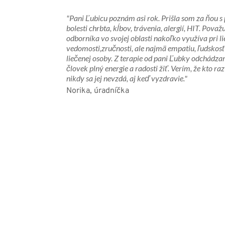
"Pani Ľubicu poznám asi rok. Prišla som za ňou 
bolesti chrbta, kĺbov, trávenia, alergií, HIT. Pova
odborníka vo svojej oblasti nakoľko využíva pri lie
vedomosti,zručnosti, ale najmä empatiu, ľudskosť a
liečenej osoby. Z terapie od pani Ľubky odchádz
človek plný energie a radosti žiť. Verím, že kto ra
nikdy sa jej nevzdá, aj keď vyzdravie."
Norika, úradníčka