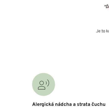
"Ď
Je to k
Alergická nádcha a strata čuchu