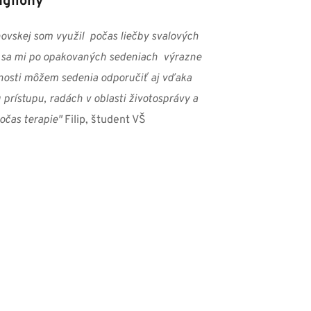
nglióny 
vskej som využil  počas liečby svalových 
é sa mi po opakovaných sedeniach  výrazne 
enosti môžem sedenia odporučiť aj vďaka 
rístupu, radách v oblasti životosprávy a 
očas terapie"
 Filip, študent VŠ