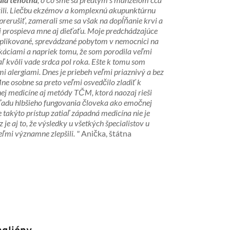
ili. Liečbu ekzémov a komplexnú akupunktúrnu 
rerušiť, zamerali sme sa však na dopĺňanie krvi a 
mi prospieva mne aj dieťaťu. Moje predchádzajúce 
plikované, sprevádzané pobytom v nemocnici na 
áciami a napriek tomu, že som porodila veľmi 
aľ kvôli vade srdca pol roka. Ešte k tomu som 
i alergiami. Dnes je priebeh veľmi priaznivý a bez 
e osobne sa preto veľmi osvedčilo zladiť k 
j medicíne aj metódy TČM, ktorá naozaj rieši 
adu hlbšieho fungovania človeka ako emočnej 
e takýto prístup zatiaľ západná medicína nie je 
je aj to, že výsledky u všetkých špecialistov u 
ľmi významne zlepšili. " 
Anička, štátna 