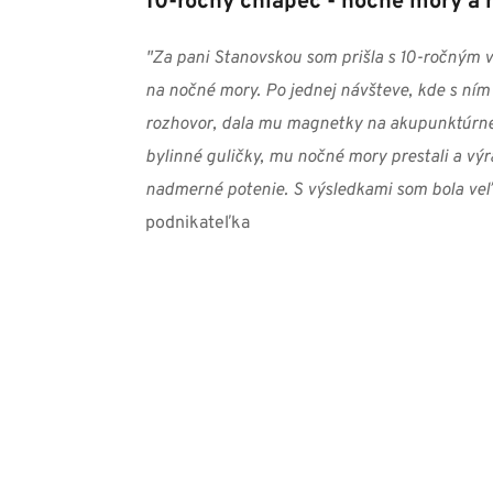
10-ročný chlapec - nočné mory a
"Za pani Stanovskou som prišla s 10-ročným vn
na nočné mory. Po jednej návšteve, kde s ním 
rozhovor, dala mu magnetky na akupunktúrne 
bylinné guličky, mu nočné mory prestali a výraz
nadmerné potenie. S výsledkami som bola veľ
podnikateľka