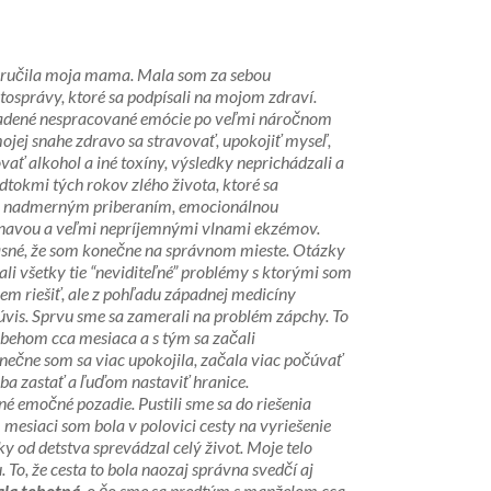
oručila moja mama. Mala som za sebou
tosprávy, ktoré sa podpísali na mojom zdraví. 
adené nespracované emócie po veľmi náročnom 
jej snahe zdravo sa stravovať, upokojiť myseľ, 
vať alkohol a iné toxíny, výsledky neprichádzali a 
tokmi tých rokov zlého života, ktoré sa 
, nadmerným priberaním, emocionálnou 
 únavou a veľmi nepríjemnými vlnami ekzémov. 
asné, že som konečne na správnom mieste. Otázky 
li všetky tie “neviditeľné” problémy s ktorými som 
jem riešiť, ale z pohľadu západnej medicíny 
vis. Sprvu sme sa zamerali na problém zápchy. To 
 behom cca mesiaca a s tým sa začali 
ečne som sa viac upokojila, začala viac počúvať 
seba zastať a ľuďom nastaviť hranice.
né emočné pozadie. Pustili sme sa do riešenia 
esiaci som bola v polovici cesty na vyriešenie 
 od detstva sprevádzal celý život. Moje telo 
 To, že cesta to bola naozaj správna svedčí aj 
ala tehotná
, o čo sme sa predtým s manželom cca 